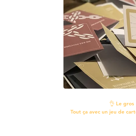
👌
Le gros
Tout ça avec un jeu de car