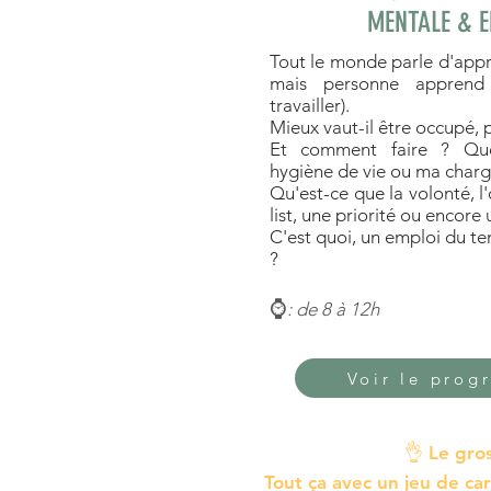
MENTALE & E
Tout le monde parle d'appre
mais personne apprend
travailler).
Mieux vaut-il être occupé, p
Et comment faire ? Qu
hygiène de vie ou ma charg
Qu'est-ce que la volonté, l
list, une priorité ou encore
C'est quoi, un emploi du 
?
⌚
: de 8 à 12h
Voir le pro
👌
Le gro
Tout ça avec un jeu de ca