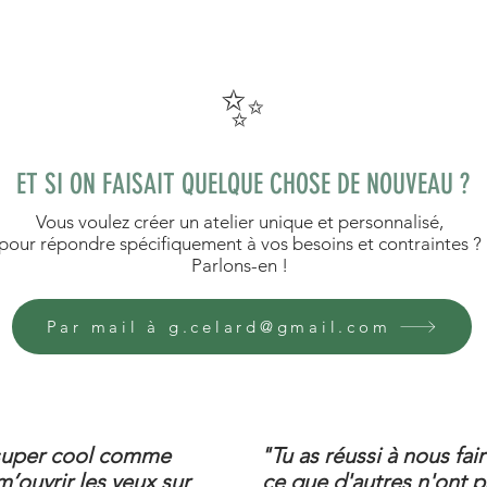
✨
ET SI ON FAISAIT QUELQUE CHOSE DE NOUVEAU ?
Vous voulez créer un atelier unique et personnalisé,
pour répondre spécifiquement à vos besoins et contraintes ?
Parlons-en !
Par mail à g.celard@gmail.com
t super cool comme
"Tu as réussi à nous fa
m’ouvrir les yeux sur
ce que d'autres n'ont p