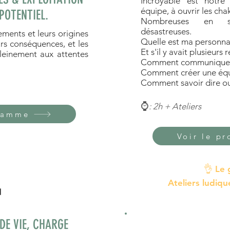
Incroyable est notre 
équipe, à ouvrir les ch
POTENTIEL.
Nombreuses en s
désastreuses.
ments et leurs origines
Quelle est ma personnal
rs conséquences, et les
Et s'il y avait plusieurs 
leinement aux attentes
Comment communiquer s
Comment créer une équ
Comment savoir dire oui
⌚
: 2h + Ateliers
gramme
Voir le p
👌
Le 

Ateliers ludiq
DE VIE, CHARGE