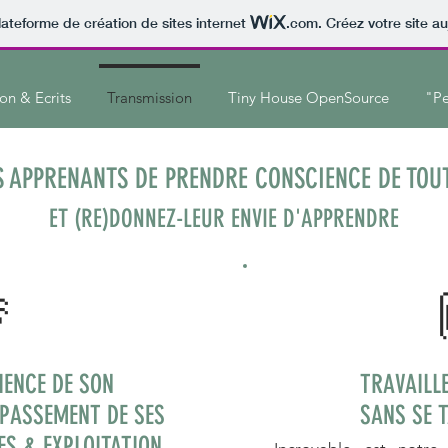
lateforme de création de sites internet
.com
. Créez votre site au
on & Ecrits
Transmission
Tiny House OpenSource
"Pe
S APPRENANTS DE PRENDRE CONSCIENCE DE TOUT
ET (RE)DONNEZ-LEUR ENVIE D'APPRENDRE

IENCE DE SON
TRAVAILL
ÉPASSEMENT DE SES
SANS SE 
ES & EXPLOITATION