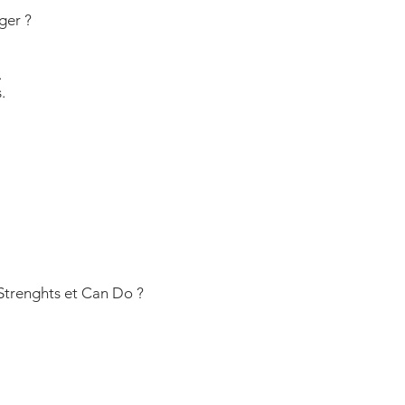
ger ?
.
.
 Strenghts et Can Do ?