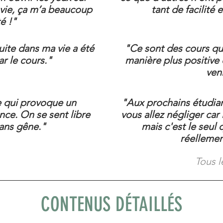
 vie, ça m’a beaucoup
tant de facilité 
é !"
uite dans ma vie a été
"Ce sont des cours qui
r le cours."
manière plus positive 
veni
e qui provoque un
"Aux prochains étudiant
nce. On se sent libre
vous allez négliger car 
sans gêne."
mais c'est le seul
réellement
Tous l
CONTENUS DÉTAILLÉS