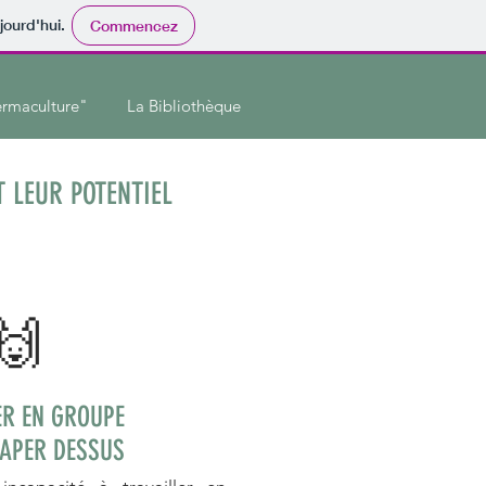
jourd'hui.
Commencez
rmaculture"
La Bibliothèque
 LEUR POTENTIEL
🙌
ER EN GROUPE
TAPER DESSUS