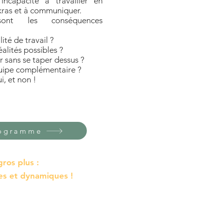
incapacité à travailler en
akras et à communiquer.
ont les conséquences
ité de travail ?
réalités possibles ?
ans se taper dessus ?
ipe complémentaire ?
, et non !
rogramme
gros plus :
ues et dynamiques !