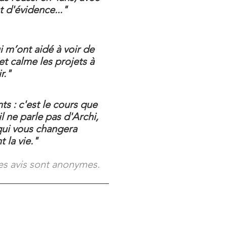
et d'évidence..."
 m’ont aidé à voir de
et calme les projets à
r."
s : c'est le cours que
il ne parle pas d'Archi,
 qui vous changera
 la vie."
es avis sont anonymes.