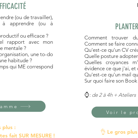
FFICACITÉ
ndre (ou de travailler),
 à apprendre (ou à
PLANTER
roductif ou efficace ?
Comment trouver d
el rapport avec mon
Comment se faire connaî
e mentale ?
Qu'est-ce qu'un CV créa
'organisation, une to-do
Quelle posture adopter
 une habitude ?
Quelles croyances m
temps qui ME correspond
évidence ce que j'ai, et
Qu'est-ce qu'un mail qui
Sur quoi faire son Book
⌚
: de 2 à 4h + Ateliers
gramme
Voir le p
s plus
:
👌
Le gros plus
rtes fait SUR MESURE !