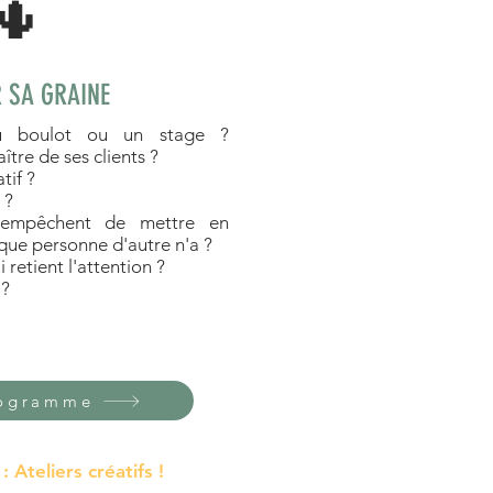
🌵
 SA GRAINE
u boulot ou un stage ?
tre de ses clients ?
tif ?
 ?
'empêchent de mettre en
 que personne d'autre n'a ?
 retient l'attention ?
 ?
rogramme
 :
Ateliers créatifs !